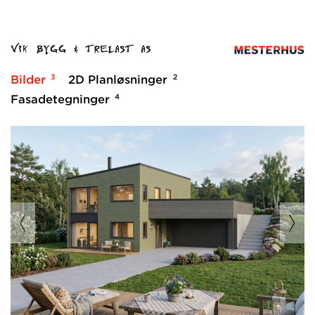
3
2
Bilder
2D Planløsninger
4
Fasadetegninger