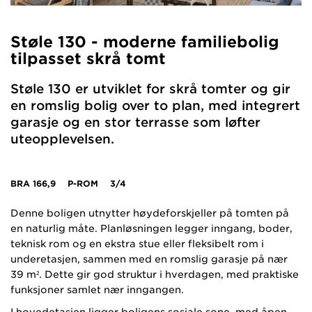
Støle 130 - moderne familiebolig
tilpasset skrå tomt
Støle 130 er utviklet for skrå tomter og gir
en romslig bolig over to plan, med integrert
garasje og en stor terrasse som løfter
uteopplevelsen.
BRA
166,9
P-ROM
3/4
Denne boligen utnytter høydeforskjeller på tomten på
en naturlig måte. Planløsningen legger inngang, boder,
teknisk rom og en ekstra stue eller fleksibelt rom i
underetasjen, sammen med en romslig garasje på nær
39 m². Dette gir god struktur i hverdagen, med praktiske
funksjoner samlet nær inngangen.
I hovedetasjen ligger boligens sosiale sone, med åpen