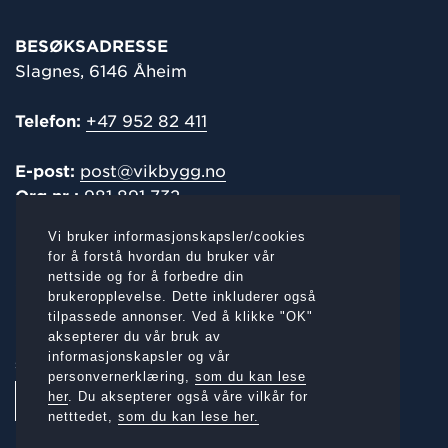
BESØKSADRESSE
Slagnes, 6146 Åheim
Telefon:
+47 952 82 411
E-post:
post@vikbygg.no
Org.nr.:
981 891 732
Vi bruker informasjonskapsler/cookies
POST-/
FAKTURAADRESSE
for å forstå hvordan du bruker vår
nettside og for å forbedre din
Slagnes, 6146 Åheim
brukeropplevelse. Dette inkluderer også
tilpassede annonser. Ved å klikke "OK"
aksepterer du vår bruk av
informasjonskapsler og vår
SOSIALE MEDIER:
personvernerklæring,
som du kan lese
her
. Du aksepterer også våre vilkår for
netttedet,
som du kan lese her.