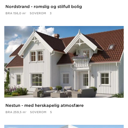
Nordstrand - romslig og stilfull bolig
BRA
156,0 m²
SOVEROM
3
Nestun - med herskapelig atmosfære
BRA
259,5 m²
SOVEROM
5