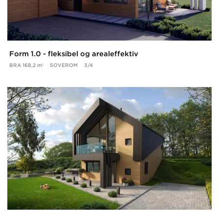
Form 1.0 - fleksibel og arealeffektiv
BRA
168,2 m²
SOVEROM
3/4