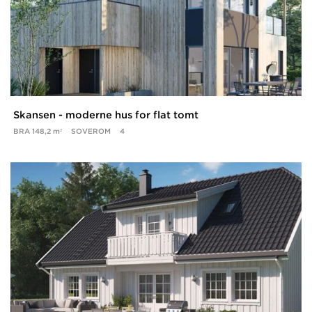
Skansen - moderne hus for flat tomt
BRA
148,2 m²
SOVEROM
4