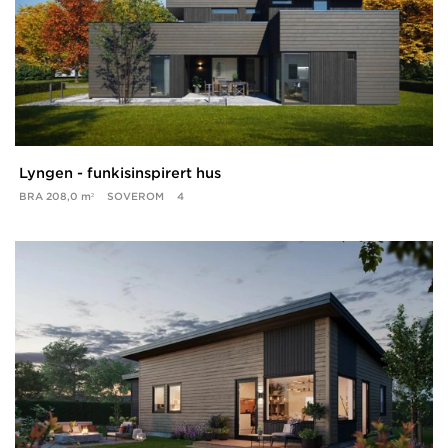
Lyngen - funkisinspirert hus
BRA
208,0 m²
SOVEROM
4