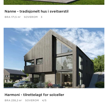
Nanne - tradisjonelt hus i sveitserstil
BRA
171,5 m²
SOVEROM
3
Harmoni - tilrettelagt for solceller
BRA
238,2 m²
SOVEROM
4/5