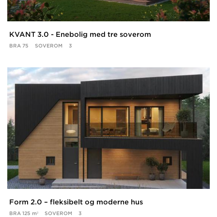
KVANT 3.0 - Enebolig med tre soverom
BRA
75
SOVEROM
3
Form 2.0 – fleksibelt og moderne hus
BRA
125 m²
SOVEROM
3