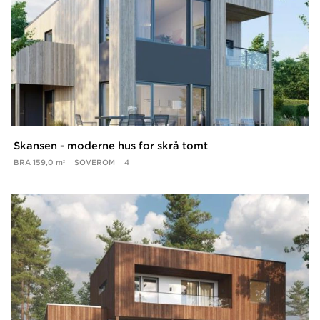
Skansen - moderne hus for skrå tomt
BRA
159,0 m²
SOVEROM
4