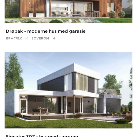
Drøbak - moderne hus med garasje
BRA
179,0 m²
SOVEROM
4
Signatur 307 - hus med særpreg