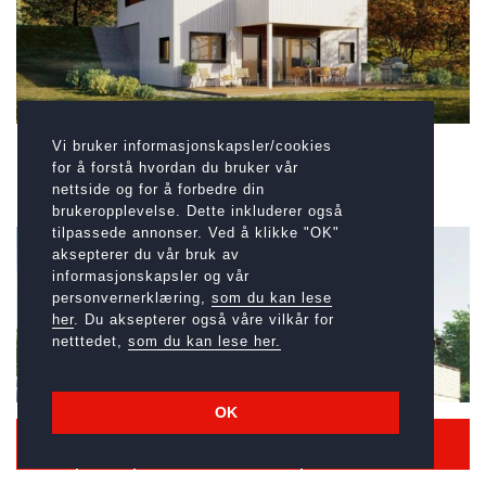
Vi bruker informasjonskapsler/cookies
Midtstuen - moderne enebolig
for å forstå hvordan du bruker vår
BRA
156,6 m²
SOVEROM
4
nettside og for å forbedre din
brukeropplevelse. Dette inkluderer også
tilpassede annonser. Ved å klikke "OK"
aksepterer du vår bruk av
informasjonskapsler og vår
personvernerklæring,
som du kan lese
her
. Du aksepterer også våre vilkår for
netttedet,
som du kan lese her.
OK
Kontakt
Ring oss