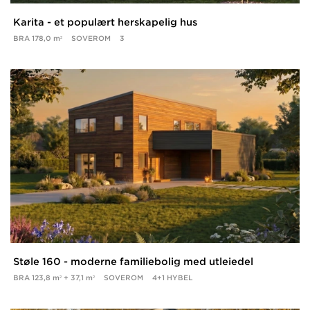
Karita - et populært herskapelig hus
BRA
178,0 m²
SOVEROM
3
Støle 160 - moderne familiebolig med utleiedel
BRA
123,8 m² + 37,1 m²
SOVEROM
4+1 HYBEL