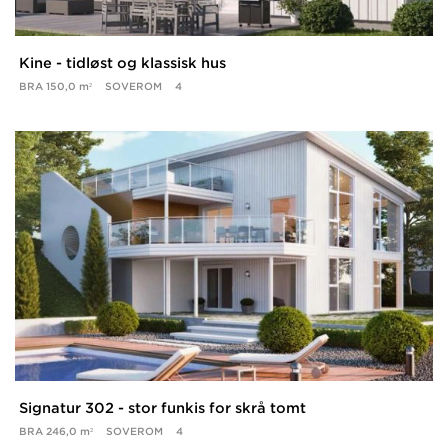
Kine - tidløst og klassisk hus
BRA
150,0 m²
SOVEROM
4
Signatur 302 - stor funkis for skrå tomt
BRA
246,0 m²
SOVEROM
4