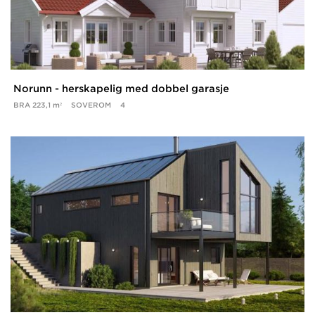
Norunn - herskapelig med dobbel garasje
BRA
223,1 m²
SOVEROM
4