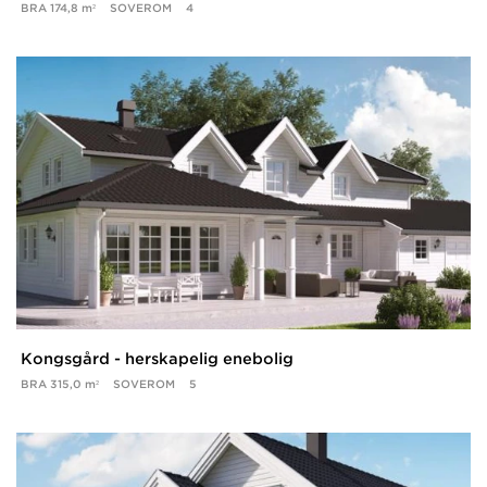
BRA
174,8 m²
SOVEROM
4
Kongsgård - herskapelig enebolig
BRA
315,0 m²
SOVEROM
5