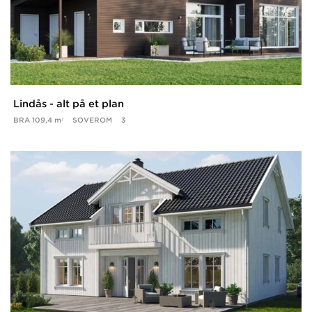
Lindås - alt på et plan
BRA
109,4 m²
SOVEROM
3