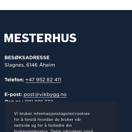
BESØKSADRESSE
Slagnes, 6146 Åheim
Telefon:
+47 952 82 411
E-post:
post@vikbygg.no
Org.nr.:
981 891 732
Vi bruker informasjonskapsler/cookies
POST-/
FAKTURAADRESSE
for å forstå hvordan du bruker vår
nettside og for å forbedre din
Slagnes, 6146 Åheim
brukeropplevelse. Dette inkluderer også