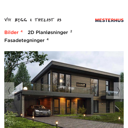
4
2
Bilder
2D Planløsninger
4
Fasadetegninger