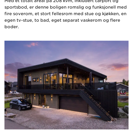
Med et totalt areal på 208 kvm, inkludert carport og
sportsbod, er denne boligen romslig og funksjonell med
fire soverom, et stort fellesrom med stue og kjøkken, en
egen tv-stue, to bad, eget separat vaskerom og flere
boder.