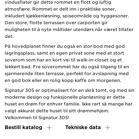
vindusflater gir dette rommet en flott og luftig
atmosfære. Rommet er delt inn i praktiske soner,
inkludert kjøkkenløsning, spiseområde og hyggesoner.
Den store, flotte terrassen over carporten gir
muligheten til å nyte måltider utendørs når været tillater
det.
På hovedplanet finner du også en stor bod med god
lagringsplass, samt en egen privat sone med et stort
soverom som har en kort vei til walk-in-closet og et
lekkert bad. Fra soverommet har du også tilgang til en
sjarmerende liten terrasse, perfekt for avslapning med
en god bok eller en rolig kopp kaffe om morgenen.
Signatur 305 er optimalisert for en skrå tomt, og med sin
moderne design og funksjonelle planløsning er dette
huset en drøm for enhver familie. Ikke rart så mange har
valgt akkurat dette huset til sitt drømmehjem.
Velkommen til Signatur 305!
Bestill katalog
Tekniske data