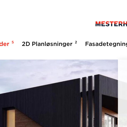
5
2
lder
2D Planløsninger
Fasadetegnin