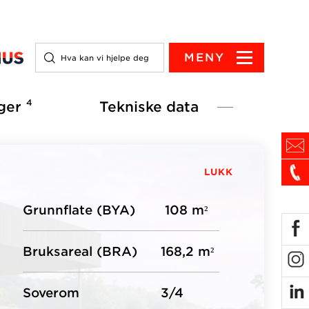
MENY
4
ger
Tekniske data
LUKK
Grunnflate (BYA)
108 m²
Bruksareal (BRA)
168,2 m²
Soverom
3/4