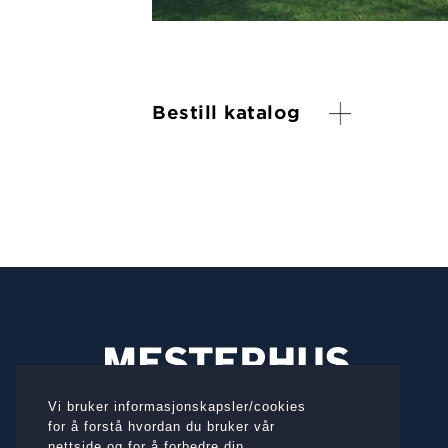
Bestill katalog
Vi bruker informasjonskapsler/cookies
for å forstå hvordan du bruker vår
BESØKSADRESSE
nettside og for å forbedre din