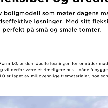
iv boligmodell som møter dagens ma
effektive løsninger. Med sitt fleksi
0 perfekt på små og smale tomter.
 Form 1.0, er den ideelle løsningen for områder me
g vil derfor være et rimeligere hus – både å bygg
0 er laget av miljøvennlige trematerialer, noe som